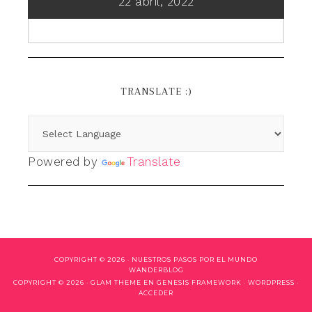
22 abril, 2022
TRANSLATE :)
Powered by
Translate
COPYRIGHT © 2026 ·
NUESTROS PASOS POR EL MUNDO
WANDERBLOG
COPYRIGHT © 2026 ·
GLAM THEME
EN
GENESIS FRAMEWORK
·
WORDPRESS
·
ACCEDER