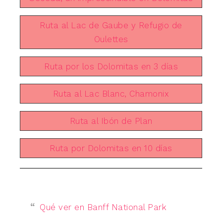
Ruta al Lac de Gaube y Refugio de
Oulettes
Ruta por los Dolomitas en 3 días
Ruta al Lac Blanc, Chamonix
Ruta al Ibón de Plan
Ruta por Dolomitas en 10 días
Qué ver en Banff National Park