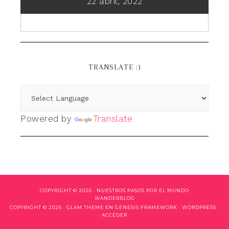
22 abril, 2022
TRANSLATE :)
Powered by
Translate
COPYRIGHT © 2026 ·
NUESTROS PASOS POR EL MUNDO
WANDERBLOG
COPYRIGHT © 2026 ·
GLAM THEME
EN
GENESIS FRAMEWORK
·
WORDPRESS
·
ACCEDER