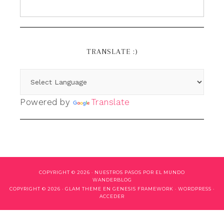
TRANSLATE :)
Powered by
Translate
COPYRIGHT © 2026 ·
NUESTROS PASOS POR EL MUNDO
WANDERBLOG
COPYRIGHT © 2026 ·
GLAM THEME
EN
GENESIS FRAMEWORK
·
WORDPRESS
·
ACCEDER