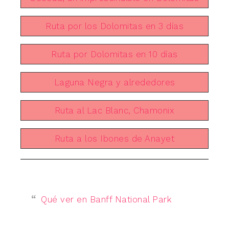
Ruta por los Dolomitas en 3 días
Ruta por Dolomitas en 10 días
Laguna Negra y alrededores
Ruta al Lac Blanc, Chamonix
Ruta a los Ibones de Anayet
Qué ver en Banff National Park