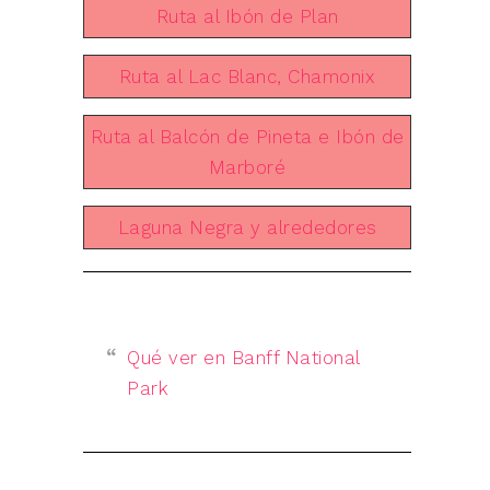
Ruta al Ibón de Plan
Ruta al Lac Blanc, Chamonix
Ruta al Balcón de Pineta e Ibón de
Marboré
Laguna Negra y alrededores
Qué ver en Banff National
Park