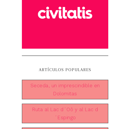
ARTÍCULOS POPULARES
Seceda, un imprescindible en
Dolomitas
Ruta al Lac d´Oô y al Lac d
´Espingo