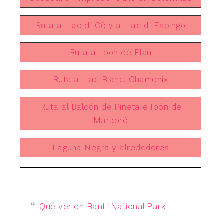
Ruta al Lac d´Oô y al Lac d´Espingo
Ruta al Ibón de Plan
Ruta al Lac Blanc, Chamonix
Ruta al Balcón de Pineta e Ibón de
Marboré
Laguna Negra y alrededores
Qué ver en Banff National Park