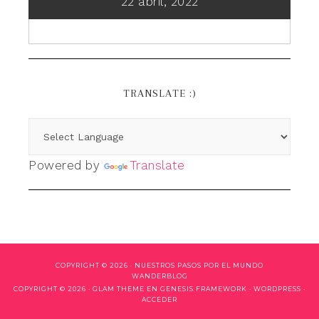
22 abril, 2022
TRANSLATE :)
Powered by
Translate
COPYRIGHT © 2026 ·
NUESTROS PASOS POR EL MUNDO
WANDERBLOG
COPYRIGHT © 2026 ·
GLAM THEME
EN
GENESIS FRAMEWORK
·
WORDPRESS
·
ACCEDER