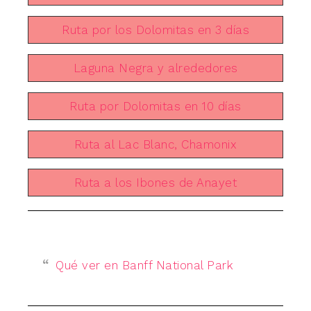
Ruta por los Dolomitas en 3 días
Laguna Negra y alrededores
Ruta por Dolomitas en 10 días
Ruta al Lac Blanc, Chamonix
Ruta a los Ibones de Anayet
Qué ver en Banff National Park