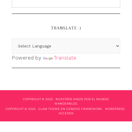
TRANSLATE :)
Powered by
Translate
COPYRIGHT © 2026 ·
NUESTROS PASOS POR EL MUNDO
WANDERBLOG
COPYRIGHT © 2026 ·
GLAM THEME
EN
GENESIS FRAMEWORK
·
WORDPRESS
·
ACCEDER