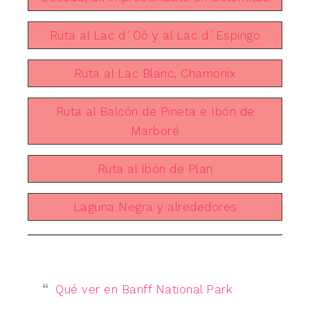
Ruta al Lac d´Oô y al Lac d´Espingo
Ruta al Lac Blanc, Chamonix
Ruta al Balcón de Pineta e Ibón de
Marboré
Ruta al Ibón de Plan
Laguna Negra y alrededores
Qué ver en Banff National Park