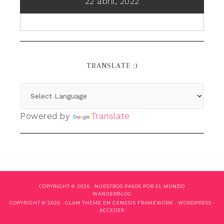
22 abril, 2022
TRANSLATE :)
Powered by
Translate
COPYRIGHT © 2026 ·
NUESTROS PASOS POR EL MUNDO
WANDERBLOG
COPYRIGHT © 2026 ·
GLAM THEME
EN
GENESIS FRAMEWORK
·
WORDPRESS
·
ACCEDER