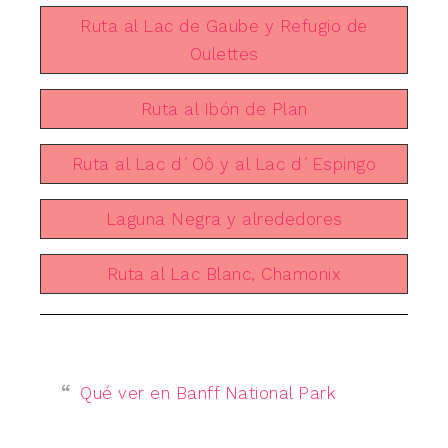
Ruta al Lac de Gaube y Refugio de
Oulettes
Ruta al Ibón de Plan
Ruta al Lac d´Oô y al Lac d´Espingo
Laguna Negra y alrededores
Ruta al Lac Blanc, Chamonix
Qué ver en Banff National Park