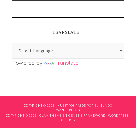
TRANSLATE :)
Powered by
Translate
COPYRIGHT © 2026 ·
NUESTROS PASOS POR EL MUNDO
WANDERBLOG
COPYRIGHT © 2026 ·
GLAM THEME
EN
GENESIS FRAMEWORK
·
WORDPRESS
·
ACCEDER