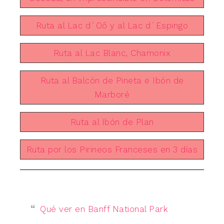
Ruta al Lac d´Oô y al Lac d´Espingo
Ruta al Lac Blanc, Chamonix
Ruta al Balcón de Pineta e Ibón de
Marboré
Ruta al Ibón de Plan
Ruta por los Pirineos Franceses en 3 días
Qué ver en Banff National Park