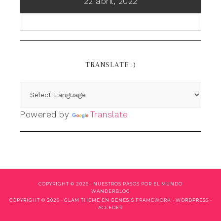
22 abril, 2022
TRANSLATE :)
Powered by
Translate
COPYRIGHT © 2026 ·
NUESTROS PASOS POR EL MUNDO
WANDERBLOG
COPYRIGHT © 2026 ·
GLAM THEME
EN
GENESIS FRAMEWORK
·
WORDPRESS
·
ACCEDER