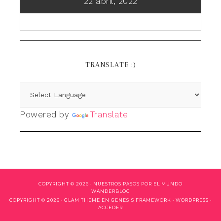
22 abril, 2022
TRANSLATE :)
Powered by
Translate
COPYRIGHT © 2026 ·
NUESTROS PASOS POR EL MUNDO
WANDERBLOG
COPYRIGHT © 2026 ·
GLAM THEME
EN
GENESIS FRAMEWORK
·
WORDPRESS
·
ACCEDER