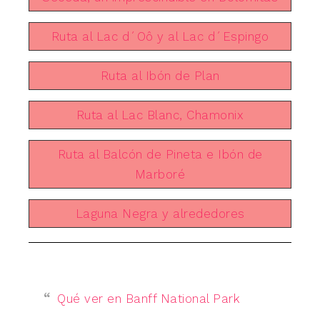
Ruta al Lac d´Oô y al Lac d´Espingo
Ruta al Ibón de Plan
Ruta al Lac Blanc, Chamonix
Ruta al Balcón de Pineta e Ibón de
Marboré
Laguna Negra y alrededores
Qué ver en Banff National Park