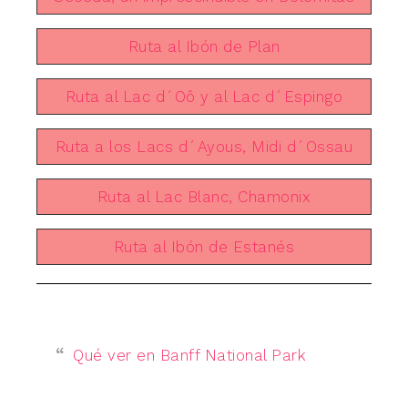
Ruta al Ibón de Plan
Ruta al Lac d´Oô y al Lac d´Espingo
Ruta a los Lacs d´Ayous, Midi d´Ossau
Ruta al Lac Blanc, Chamonix
Ruta al Ibón de Estanés
Qué ver en Banff National Park