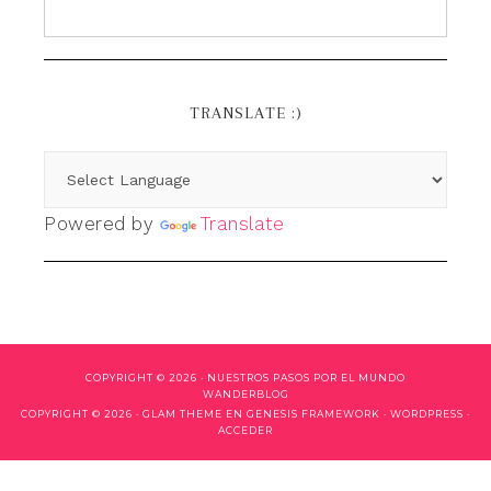
TRANSLATE :)
Powered by
Translate
COPYRIGHT © 2026 ·
NUESTROS PASOS POR EL MUNDO
WANDERBLOG
COPYRIGHT © 2026 ·
GLAM THEME
EN
GENESIS FRAMEWORK
·
WORDPRESS
·
ACCEDER