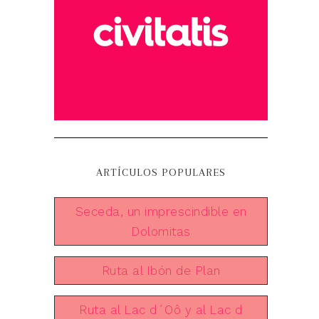
ARTÍCULOS POPULARES
Seceda, un imprescindible en
Dolomitas
Ruta al Ibón de Plan
Ruta al Lac d´Oô y al Lac d