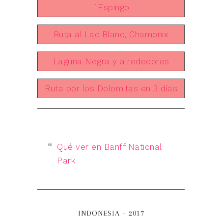
´Espingo
Ruta al Lac Blanc, Chamonix
Laguna Negra y alrededores
Ruta por los Dolomitas en 3 días
Qué ver en Banff National
Park
INDONESIA – 2017