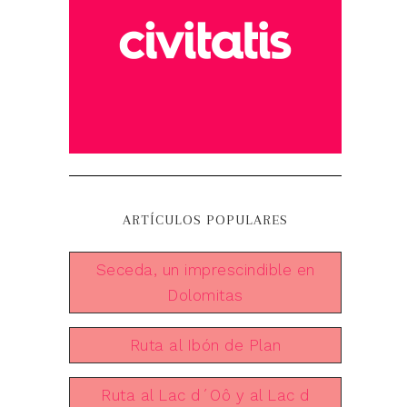
ARTÍCULOS POPULARES
Seceda, un imprescindible en
Dolomitas
Ruta al Ibón de Plan
Ruta al Lac d´Oô y al Lac d