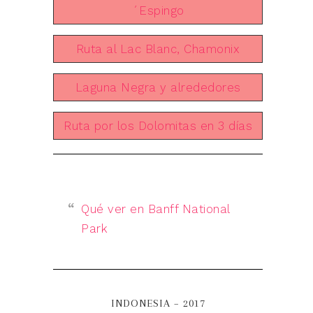
´Espingo
Ruta al Lac Blanc, Chamonix
Laguna Negra y alrededores
Ruta por los Dolomitas en 3 días
Qué ver en Banff National
Park
INDONESIA – 2017