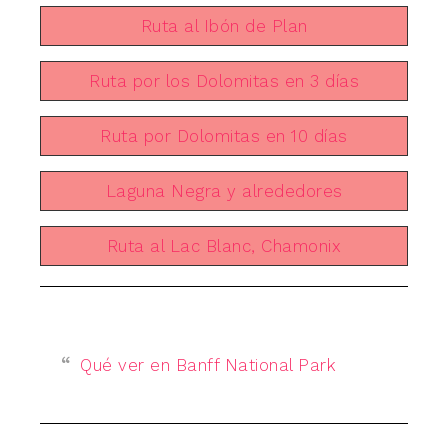
Ruta al Ibón de Plan
Ruta por los Dolomitas en 3 días
Ruta por Dolomitas en 10 días
Laguna Negra y alrededores
Ruta al Lac Blanc, Chamonix
Qué ver en Banff National Park