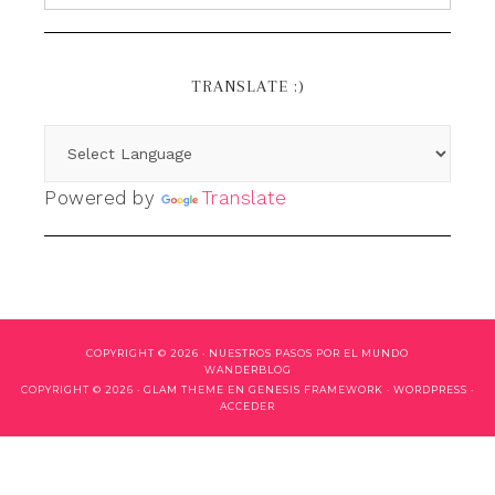
TRANSLATE :)
Powered by
Translate
COPYRIGHT © 2026 ·
NUESTROS PASOS POR EL MUNDO
WANDERBLOG
COPYRIGHT © 2026 ·
GLAM THEME
EN
GENESIS FRAMEWORK
·
WORDPRESS
·
ACCEDER