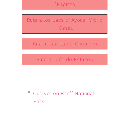
´Espingo
Ruta a los Lacs d´Ayous, Midi d
´Ossau
Ruta al Lac Blanc, Chamonix
Ruta al Ibón de Estanés
Qué ver en Banff National
Park