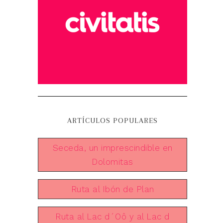
ARTÍCULOS POPULARES
Seceda, un imprescindible en
Dolomitas
Ruta al Ibón de Plan
Ruta al Lac d´Oô y al Lac d