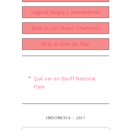
Laguna Negra y alrededores
Ruta al Lac Blanc, Chamonix
Ruta al Ibón de Plan
Qué ver en Banff National
Park
INDONESIA – 2017