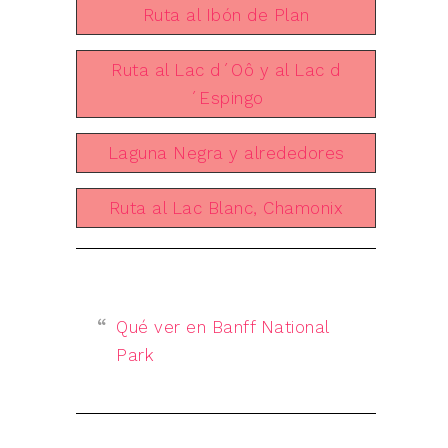
Ruta al Ibón de Plan
Ruta al Lac d´Oô y al Lac d
´Espingo
Laguna Negra y alrededores
Ruta al Lac Blanc, Chamonix
Qué ver en Banff National
Park