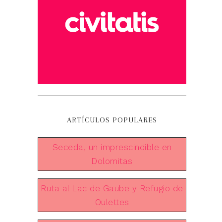
ARTÍCULOS POPULARES
Seceda, un imprescindible en
Dolomitas
Ruta al Lac de Gaube y Refugio de
Oulettes