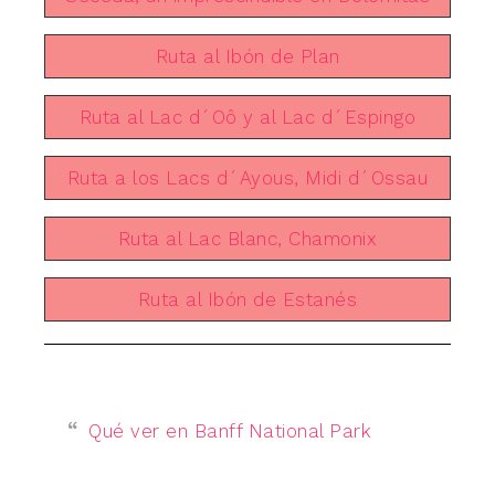
Ruta al Ibón de Plan
Ruta al Lac d´Oô y al Lac d´Espingo
Ruta a los Lacs d´Ayous, Midi d´Ossau
Ruta al Lac Blanc, Chamonix
Ruta al Ibón de Estanés
Qué ver en Banff National Park