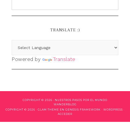
TRANSLATE :)
Powered by
Translate
COPYRIGHT © 2026 ·
NUESTROS PASOS POR EL MUNDO
WANDERBLOG
COPYRIGHT © 2026 ·
GLAM THEME
EN
GENESIS FRAMEWORK
·
WORDPRESS
·
ACCEDER