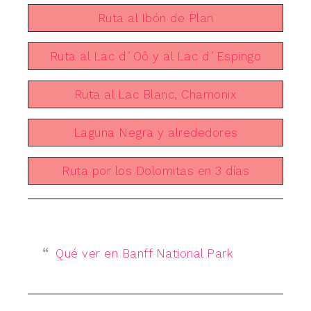
Ruta al Ibón de Plan
Ruta al Lac d´Oô y al Lac d´Espingo
Ruta al Lac Blanc, Chamonix
Laguna Negra y alrededores
Ruta por los Dolomitas en 3 días
Qué ver en Banff National Park