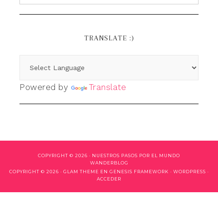
TRANSLATE :)
Powered by
Translate
COPYRIGHT © 2026 ·
NUESTROS PASOS POR EL MUNDO
WANDERBLOG
COPYRIGHT © 2026 ·
GLAM THEME
EN
GENESIS FRAMEWORK
·
WORDPRESS
·
ACCEDER