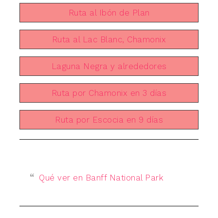
Ruta al Ibón de Plan
Ruta al Lac Blanc, Chamonix
Laguna Negra y alrededores
Ruta por Chamonix en 3 días
Ruta por Escocia en 9 días
Qué ver en Banff National Park