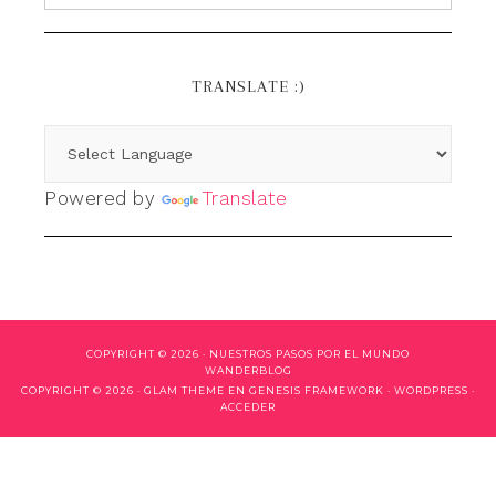
TRANSLATE :)
Powered by
Translate
COPYRIGHT © 2026 ·
NUESTROS PASOS POR EL MUNDO
WANDERBLOG
COPYRIGHT © 2026 ·
GLAM THEME
EN
GENESIS FRAMEWORK
·
WORDPRESS
·
ACCEDER