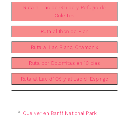
Ruta al Lac de Gaube y Refugio de
Oulettes
Ruta al Ibón de Plan
Ruta al Lac Blanc, Chamonix
Ruta por Dolomitas en 10 días
Ruta al Lac d´Oô y al Lac d´Espingo
Qué ver en Banff National Park