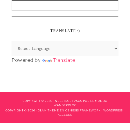
TRANSLATE :)
Powered by
Translate
COPYRIGHT © 2026 ·
NUESTROS PASOS POR EL MUNDO
WANDERBLOG
COPYRIGHT © 2026 ·
GLAM THEME
EN
GENESIS FRAMEWORK
·
WORDPRESS
·
ACCEDER