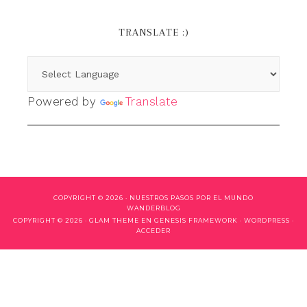
TRANSLATE :)
Powered by
Translate
COPYRIGHT © 2026 ·
NUESTROS PASOS POR EL MUNDO
WANDERBLOG
COPYRIGHT © 2026 ·
GLAM THEME
EN
GENESIS FRAMEWORK
·
WORDPRESS
·
ACCEDER