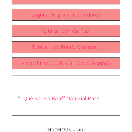
Laguna Negra y alrededores
Ruta al Ibón de Plan
Ruta al Lac Blanc, Chamonix
Ruta al Lac d´Oô y al Lac d´Espingo
Qué ver en Banff National Park
INDONESIA – 2017