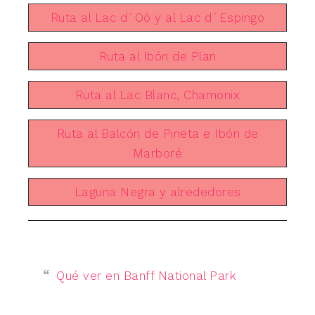
Ruta al Lac d´Oô y al Lac d´Espingo
Ruta al Ibón de Plan
Ruta al Lac Blanc, Chamonix
Ruta al Balcón de Pineta e Ibón de
Marboré
Laguna Negra y alrededores
Qué ver en Banff National Park