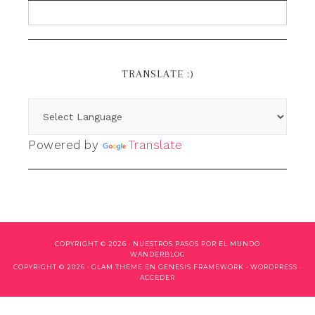
TRANSLATE :)
Powered by
Translate
COPYRIGHT © 2026 ·
NUESTROS PASOS POR EL MUNDO
WANDERBLOG
COPYRIGHT © 2026 ·
GLAM THEME
EN
GENESIS FRAMEWORK
·
WORDPRESS
·
ACCEDER