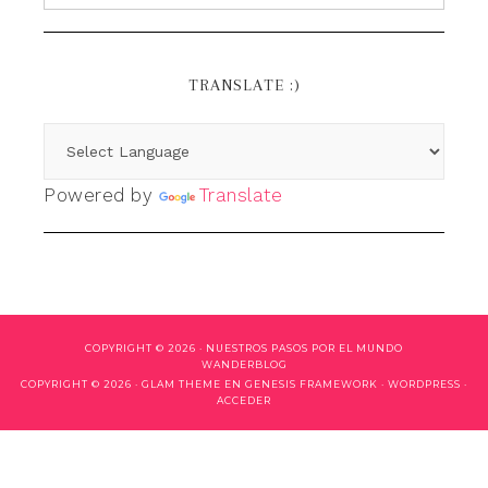
TRANSLATE :)
Powered by
Translate
COPYRIGHT © 2026 ·
NUESTROS PASOS POR EL MUNDO
WANDERBLOG
COPYRIGHT © 2026 ·
GLAM THEME
EN
GENESIS FRAMEWORK
·
WORDPRESS
·
ACCEDER