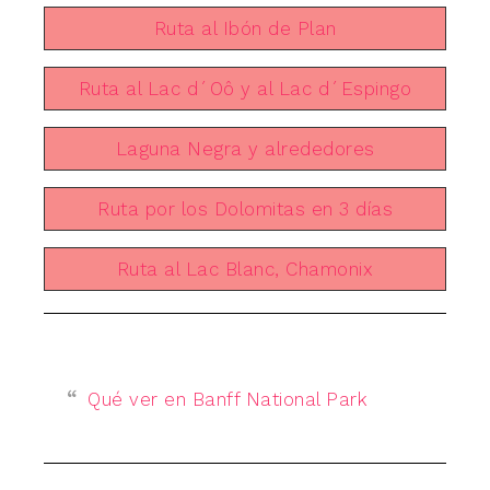
Ruta al Ibón de Plan
Ruta al Lac d´Oô y al Lac d´Espingo
Laguna Negra y alrededores
Ruta por los Dolomitas en 3 días
Ruta al Lac Blanc, Chamonix
Qué ver en Banff National Park