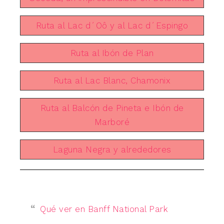
Ruta al Lac d´Oô y al Lac d´Espingo
Ruta al Ibón de Plan
Ruta al Lac Blanc, Chamonix
Ruta al Balcón de Pineta e Ibón de
Marboré
Laguna Negra y alrededores
Qué ver en Banff National Park