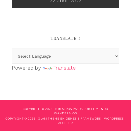
22 abril, 2022
TRANSLATE :)
Powered by
Translate
COPYRIGHT © 2026 ·
NUESTROS PASOS POR EL MUNDO
WANDERBLOG
COPYRIGHT © 2026 ·
GLAM THEME
EN
GENESIS FRAMEWORK
·
WORDPRESS
·
ACCEDER