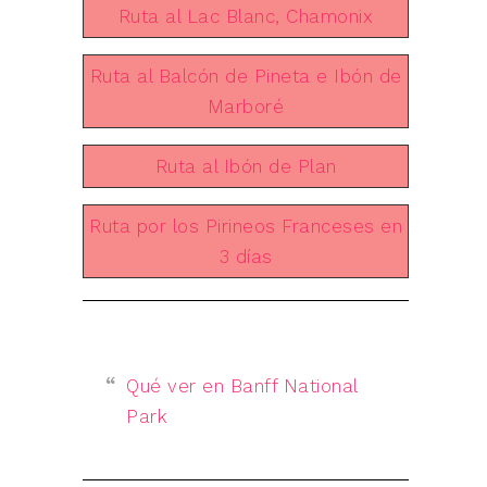
Ruta al Lac Blanc, Chamonix
Ruta al Balcón de Pineta e Ibón de
Marboré
Ruta al Ibón de Plan
Ruta por los Pirineos Franceses en
3 días
Qué ver en Banff National
Park