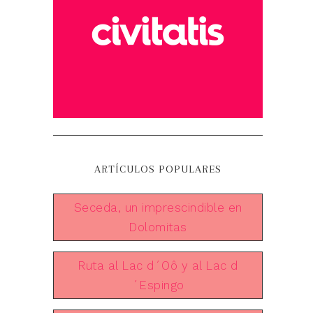
ARTÍCULOS POPULARES
Seceda, un imprescindible en
Dolomitas
Ruta al Lac d´Oô y al Lac d
´Espingo