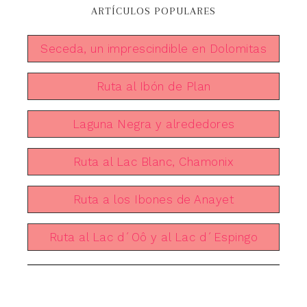
ARTÍCULOS POPULARES
Seceda, un imprescindible en Dolomitas
Ruta al Ibón de Plan
Laguna Negra y alrededores
Ruta al Lac Blanc, Chamonix
Ruta a los Ibones de Anayet
Ruta al Lac d´Oô y al Lac d´Espingo