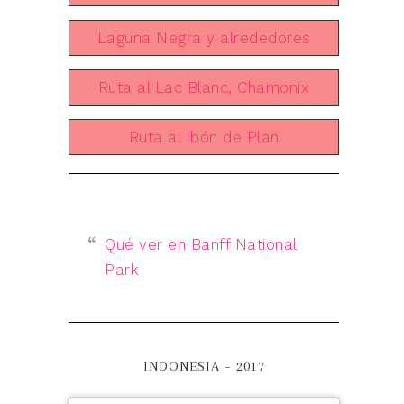
Laguna Negra y alrededores
Ruta al Lac Blanc, Chamonix
Ruta al Ibón de Plan
Qué ver en Banff National
Park
INDONESIA – 2017