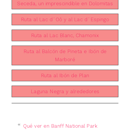
Seceda, un imprescindible en Dolomitas
Ruta al Lac d´Oô y al Lac d´Espingo
Ruta al Lac Blanc, Chamonix
Ruta al Balcón de Pineta e Ibón de
Marboré
Ruta al Ibón de Plan
Laguna Negra y alrededores
Qué ver en Banff National Park