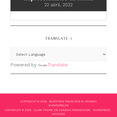
22 abril, 2022
TRANSLATE :)
Powered by
Translate
COPYRIGHT © 2026 ·
NUESTROS PASOS POR EL MUNDO
WANDERBLOG
COPYRIGHT © 2026 ·
GLAM THEME
EN
GENESIS FRAMEWORK
·
WORDPRESS
·
ACCEDER