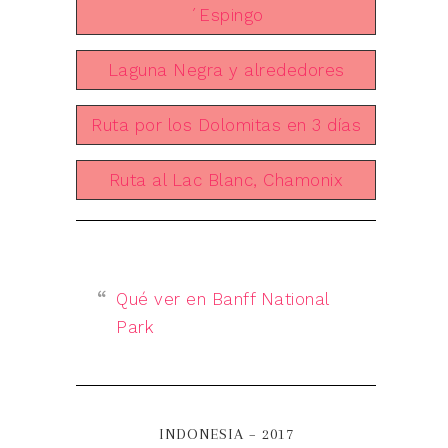
´Espingo
Laguna Negra y alrededores
Ruta por los Dolomitas en 3 días
Ruta al Lac Blanc, Chamonix
Qué ver en Banff National
Park
INDONESIA – 2017