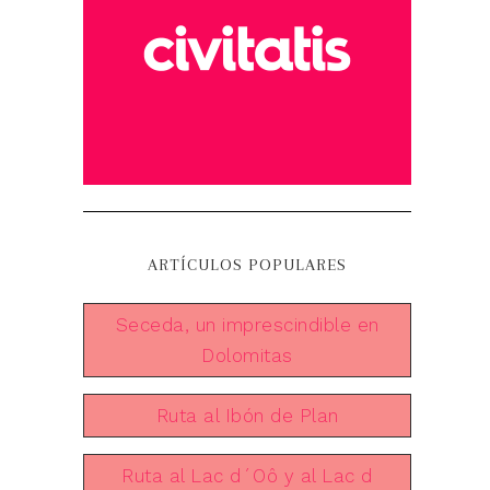
ARTÍCULOS POPULARES
Seceda, un imprescindible en
Dolomitas
Ruta al Ibón de Plan
Ruta al Lac d´Oô y al Lac d