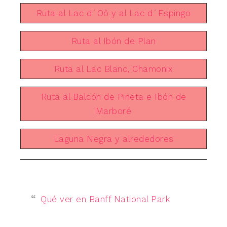
Ruta al Lac d´Oô y al Lac d´Espingo
Ruta al Ibón de Plan
Ruta al Lac Blanc, Chamonix
Ruta al Balcón de Pineta e Ibón de
Marboré
Laguna Negra y alrededores
Qué ver en Banff National Park