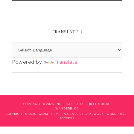
TRANSLATE :)
Powered by
Translate
COPYRIGHT © 2026 ·
NUESTROS PASOS POR EL MUNDO
WANDERBLOG
COPYRIGHT © 2026 ·
GLAM THEME
EN
GENESIS FRAMEWORK
·
WORDPRESS
·
ACCEDER