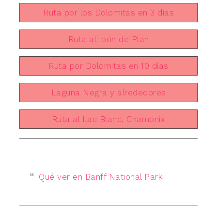
Ruta por los Dolomitas en 3 días
Ruta al Ibón de Plan
Ruta por Dolomitas en 10 días
Laguna Negra y alrededores
Ruta al Lac Blanc, Chamonix
Qué ver en Banff National Park