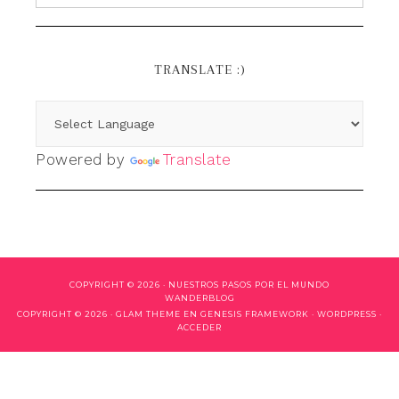
TRANSLATE :)
Powered by
Translate
COPYRIGHT © 2026 ·
NUESTROS PASOS POR EL MUNDO
WANDERBLOG
COPYRIGHT © 2026 ·
GLAM THEME
EN
GENESIS FRAMEWORK
·
WORDPRESS
·
ACCEDER