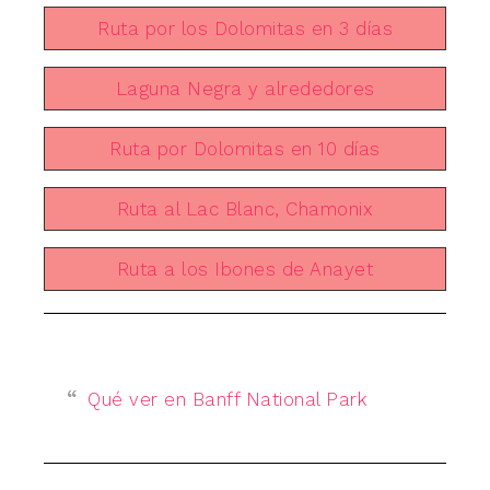
Ruta por los Dolomitas en 3 días
Laguna Negra y alrededores
Ruta por Dolomitas en 10 días
Ruta al Lac Blanc, Chamonix
Ruta a los Ibones de Anayet
Qué ver en Banff National Park