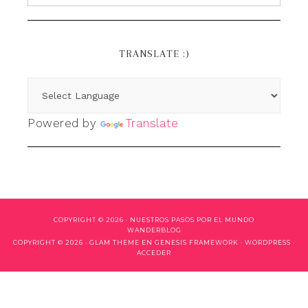
TRANSLATE :)
Powered by
Translate
COPYRIGHT © 2026 ·
NUESTROS PASOS POR EL MUNDO
WANDERBLOG
COPYRIGHT © 2026 ·
GLAM THEME
EN
GENESIS FRAMEWORK
·
WORDPRESS
·
ACCEDER