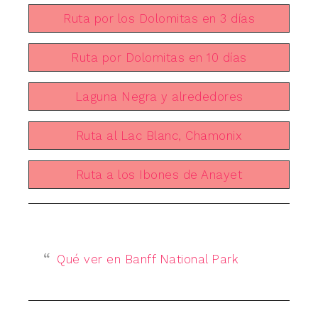
Ruta por los Dolomitas en 3 días
Ruta por Dolomitas en 10 días
Laguna Negra y alrededores
Ruta al Lac Blanc, Chamonix
Ruta a los Ibones de Anayet
Qué ver en Banff National Park