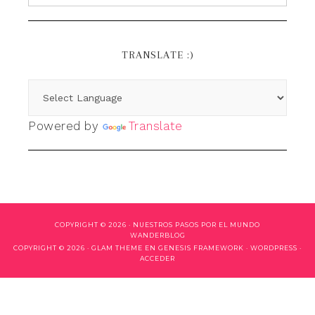
TRANSLATE :)
Powered by
Translate
COPYRIGHT © 2026 ·
NUESTROS PASOS POR EL MUNDO
WANDERBLOG
COPYRIGHT © 2026 ·
GLAM THEME
EN
GENESIS FRAMEWORK
·
WORDPRESS
·
ACCEDER