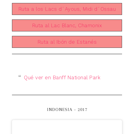
Ruta a los Lacs d´Ayous, Midi d´Ossau
Ruta al Lac Blanc, Chamonix
Ruta al Ibón de Estanés
Qué ver en Banff National Park
INDONESIA – 2017