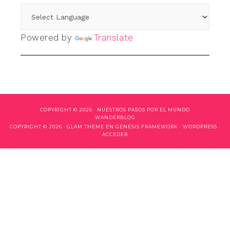
Powered by
Translate
COPYRIGHT © 2026 ·
NUESTROS PASOS POR EL MUNDO
WANDERBLOG
COPYRIGHT © 2026 ·
GLAM THEME
EN
GENESIS FRAMEWORK
·
WORDPRESS
·
ACCEDER