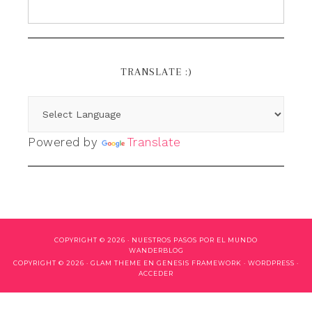
TRANSLATE :)
Powered by
Translate
COPYRIGHT © 2026 ·
NUESTROS PASOS POR EL MUNDO
WANDERBLOG
COPYRIGHT © 2026 ·
GLAM THEME
EN
GENESIS FRAMEWORK
·
WORDPRESS
·
ACCEDER