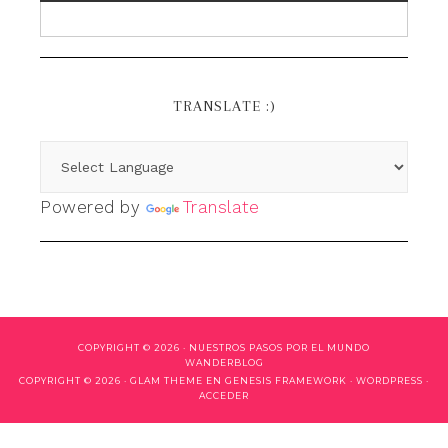
TRANSLATE :)
Powered by
Translate
COPYRIGHT © 2026 ·
NUESTROS PASOS POR EL MUNDO
WANDERBLOG
COPYRIGHT © 2026 ·
GLAM THEME
EN
GENESIS FRAMEWORK
·
WORDPRESS
·
ACCEDER