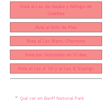
Ruta al Lac de Gaube y Refugio de
Oulettes
Ruta al Ibón de Plan
Ruta al Lac Blanc, Chamonix
Ruta por Dolomitas en 10 días
Ruta al Lac d´Oô y al Lac d´Espingo
Qué ver en Banff National Park