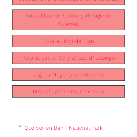
Ruta al Lac de Gaube y Refugio de
Oulettes
Ruta al Ibón de Plan
Ruta al Lac d´Oô y al Lac d´Espingo
Laguna Negra y alrededores
Ruta al Lac Blanc, Chamonix
Qué ver en Banff National Park