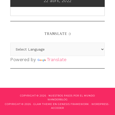
22 abril, 2022
TRANSLATE :)
Powered by
Translate
COPYRIGHT © 2026 ·
NUESTROS PASOS POR EL MUNDO
WANDERBLOG
COPYRIGHT © 2026 ·
GLAM THEME
EN
GENESIS FRAMEWORK
·
WORDPRESS
·
ACCEDER