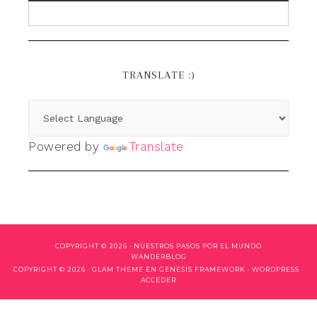
TRANSLATE :)
Powered by
Translate
COPYRIGHT © 2026 ·
NUESTROS PASOS POR EL MUNDO
WANDERBLOG
COPYRIGHT © 2026 ·
GLAM THEME
EN
GENESIS FRAMEWORK
·
WORDPRESS
·
ACCEDER