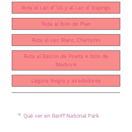
Ruta al Lac d´Oô y al Lac d´Espingo
Ruta al Ibón de Plan
Ruta al Lac Blanc, Chamonix
Ruta al Balcón de Pineta e Ibón de
Marboré
Laguna Negra y alrededores
Qué ver en Banff National Park