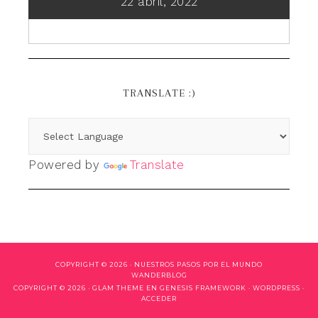
22 abril, 2022
TRANSLATE :)
Powered by
Translate
COPYRIGHT © 2026 ·
NUESTROS PASOS POR EL MUNDO
WANDERBLOG
COPYRIGHT © 2026 ·
GLAM THEME
EN
GENESIS FRAMEWORK
·
WORDPRESS
·
ACCEDER