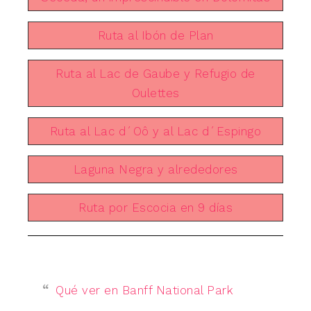
Ruta al Ibón de Plan
Ruta al Lac de Gaube y Refugio de
Oulettes
Ruta al Lac d´Oô y al Lac d´Espingo
Laguna Negra y alrededores
Ruta por Escocia en 9 días
Qué ver en Banff National Park