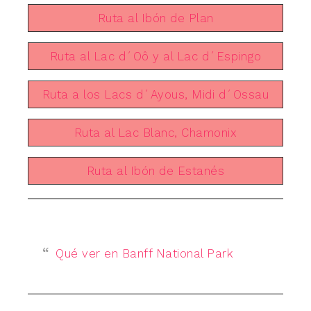
Ruta al Ibón de Plan
Ruta al Lac d´Oô y al Lac d´Espingo
Ruta a los Lacs d´Ayous, Midi d´Ossau
Ruta al Lac Blanc, Chamonix
Ruta al Ibón de Estanés
Qué ver en Banff National Park