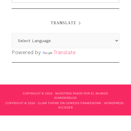
TRANSLATE :)
Powered by
Translate
COPYRIGHT © 2026 ·
NUESTROS PASOS POR EL MUNDO
WANDERBLOG
COPYRIGHT © 2026 ·
GLAM THEME
EN
GENESIS FRAMEWORK
·
WORDPRESS
·
ACCEDER