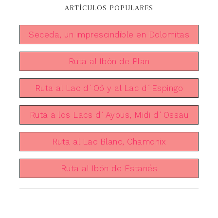
ARTÍCULOS POPULARES
Seceda, un imprescindible en Dolomitas
Ruta al Ibón de Plan
Ruta al Lac d´Oô y al Lac d´Espingo
Ruta a los Lacs d´Ayous, Midi d´Ossau
Ruta al Lac Blanc, Chamonix
Ruta al Ibón de Estanés