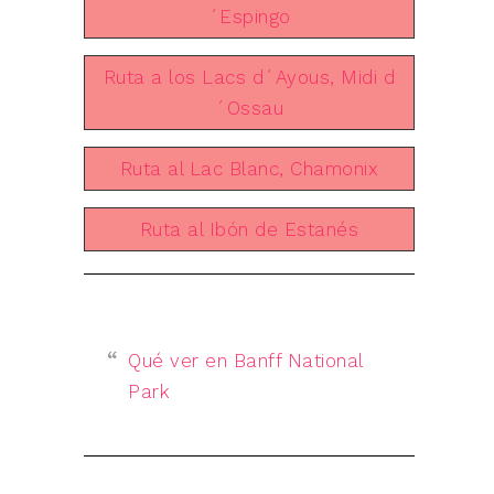
´Espingo
Ruta a los Lacs d´Ayous, Midi d
´Ossau
Ruta al Lac Blanc, Chamonix
Ruta al Ibón de Estanés
Qué ver en Banff National
Park