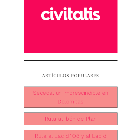
ARTÍCULOS POPULARES
Seceda, un imprescindible en
Dolomitas
Ruta al Ibón de Plan
Ruta al Lac d´Oô y al Lac d