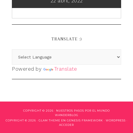
22 abril, 2022
TRANSLATE :)
Powered by
Translate
COPYRIGHT © 2026 ·
NUESTROS PASOS POR EL MUNDO
WANDERBLOG
COPYRIGHT © 2026 ·
GLAM THEME
EN
GENESIS FRAMEWORK
·
WORDPRESS
·
ACCEDER