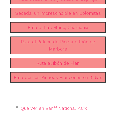
Seceda, un imprescindible en Dolomitas
Ruta al Lac Blanc, Chamonix
Ruta al Balcón de Pineta e Ibón de
Marboré
Ruta al Ibón de Plan
Ruta por los Pirineos Franceses en 3 días
Qué ver en Banff National Park