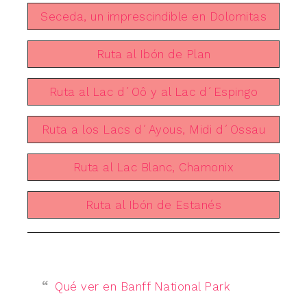
Seceda, un imprescindible en Dolomitas
Ruta al Ibón de Plan
Ruta al Lac d´Oô y al Lac d´Espingo
Ruta a los Lacs d´Ayous, Midi d´Ossau
Ruta al Lac Blanc, Chamonix
Ruta al Ibón de Estanés
Qué ver en Banff National Park