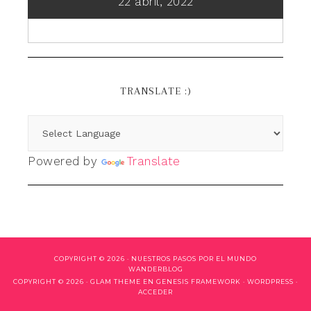
22 abril, 2022
TRANSLATE :)
Powered by
Translate
COPYRIGHT © 2026 ·
NUESTROS PASOS POR EL MUNDO
WANDERBLOG
COPYRIGHT © 2026 ·
GLAM THEME
EN
GENESIS FRAMEWORK
·
WORDPRESS
·
ACCEDER