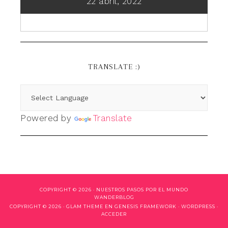
22 abril, 2022
TRANSLATE :)
Powered by
Translate
COPYRIGHT © 2026 ·
NUESTROS PASOS POR EL MUNDO
WANDERBLOG
COPYRIGHT © 2026 ·
GLAM THEME
EN
GENESIS FRAMEWORK
·
WORDPRESS
·
ACCEDER