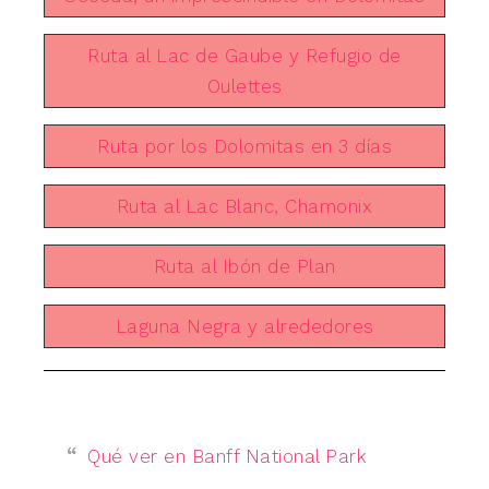
Ruta al Lac de Gaube y Refugio de
Oulettes
Ruta por los Dolomitas en 3 días
Ruta al Lac Blanc, Chamonix
Ruta al Ibón de Plan
Laguna Negra y alrededores
Qué ver en Banff National Park