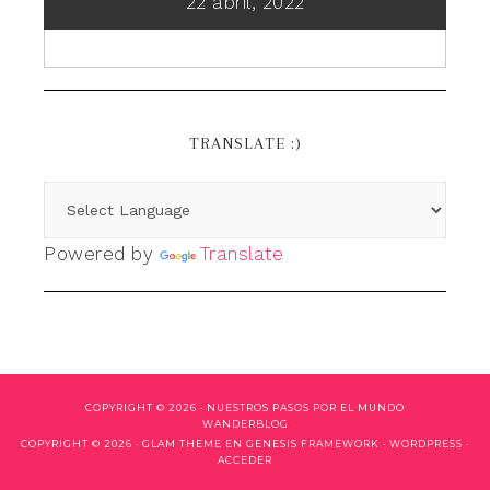
22 abril, 2022
TRANSLATE :)
Powered by
Translate
COPYRIGHT © 2026 ·
NUESTROS PASOS POR EL MUNDO
WANDERBLOG
COPYRIGHT © 2026 ·
GLAM THEME
EN
GENESIS FRAMEWORK
·
WORDPRESS
·
ACCEDER