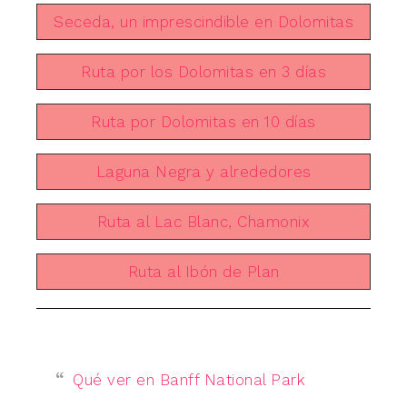
Seceda, un imprescindible en Dolomitas
Ruta por los Dolomitas en 3 días
Ruta por Dolomitas en 10 días
Laguna Negra y alrededores
Ruta al Lac Blanc, Chamonix
Ruta al Ibón de Plan
Qué ver en Banff National Park