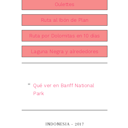
Oulettes
Ruta al Ibón de Plan
Ruta por Dolomitas en 10 días
Laguna Negra y alrededores
Qué ver en Banff National
Park
INDONESIA – 2017