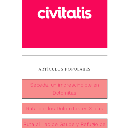
ARTÍCULOS POPULARES
Seceda, un imprescindible en
Dolomitas
Ruta por los Dolomitas en 3 días
Ruta al Lac de Gaube y Refugio de