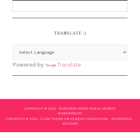
TRANSLATE :)
Powered by
Translate
COPYRIGHT © 2026 ·
NUESTROS PASOS POR EL MUNDO
WANDERBLOG
COPYRIGHT © 2026 ·
GLAM THEME
EN
GENESIS FRAMEWORK
·
WORDPRESS
·
ACCEDER