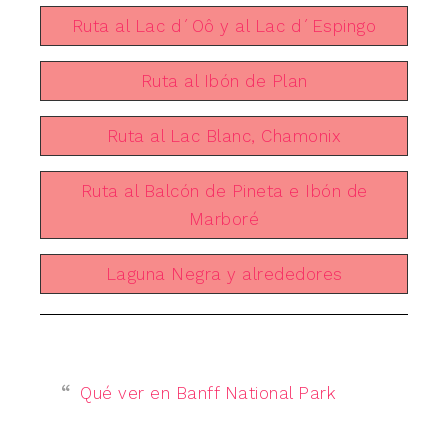
Ruta al Lac d´Oô y al Lac d´Espingo
Ruta al Ibón de Plan
Ruta al Lac Blanc, Chamonix
Ruta al Balcón de Pineta e Ibón de
Marboré
Laguna Negra y alrededores
Qué ver en Banff National Park