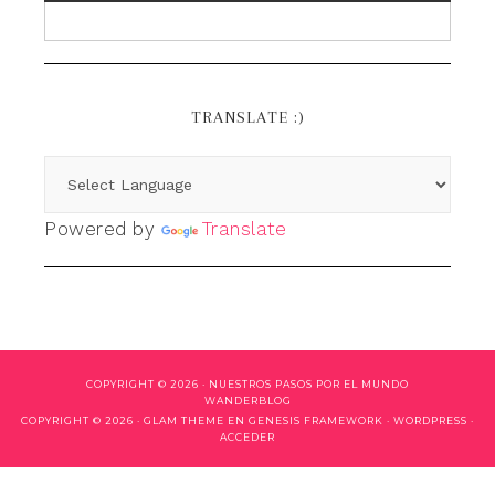
TRANSLATE :)
Powered by
Translate
COPYRIGHT © 2026 ·
NUESTROS PASOS POR EL MUNDO
WANDERBLOG
COPYRIGHT © 2026 ·
GLAM THEME
EN
GENESIS FRAMEWORK
·
WORDPRESS
·
ACCEDER