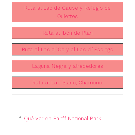
Ruta al Lac de Gaube y Refugio de
Oulettes
Ruta al Ibón de Plan
Ruta al Lac d´Oô y al Lac d´Espingo
Laguna Negra y alrededores
Ruta al Lac Blanc, Chamonix
Qué ver en Banff National Park